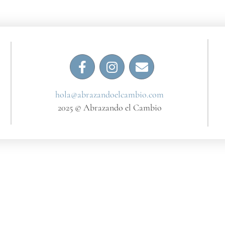
i
i
hola@abrazandoelcambio.com
2025 © Abrazando el Cambio​